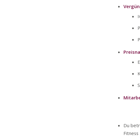
Vergün
I
P
P
Preisn
E
K
S
Mitarb
Du betr
Fitness