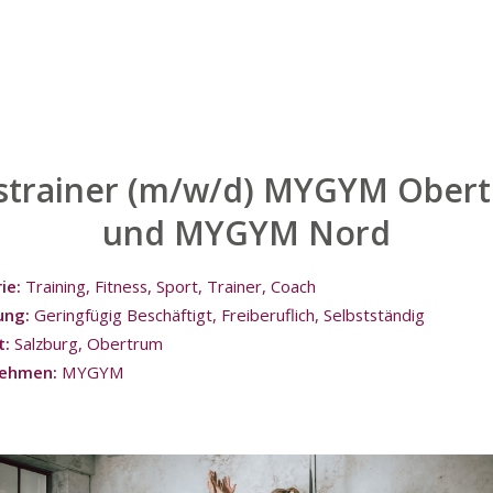
strainer (m/w/d) MYGYM Ober
und MYGYM Nord
ie:
Training
Fitness
Sport
Trainer
Coach
ung:
Geringfügig Beschäftigt
Freiberuflich
Selbstständig
t:
Salzburg
Obertrum
nehmen:
MYGYM