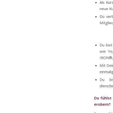
Als Kur
neue Ku
Du verb
Mitglied
Du bist
wie Yo
IRON®, 
Mit Dei
einmali
Du bi
dienstle
Du fühlst
erobern?