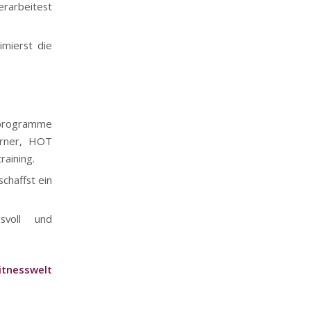
erarbeitest
imierst die
rsprogramme
urner, HOT
aining.
chaffst ein
svoll und
itnesswelt