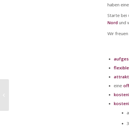
haben eine 
Starte bei
Nord
und w
Wir freuen 
aufges
flexibl
attrakt
eine
of
Mitarbeiter (m/w/d) MYGYM Bruck |
kosten
Geringfügig
kosten