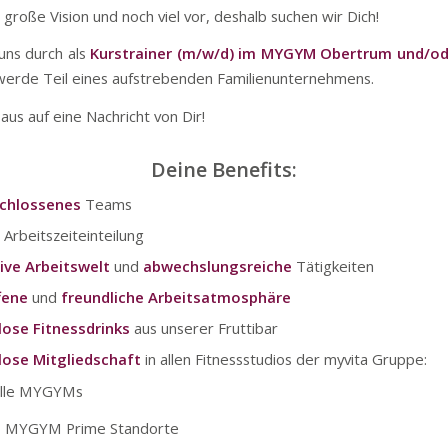
große Vision und noch viel vor, deshalb suchen wir Dich!
 uns durch als
Kurstrainer (m/w/d) im MYGYM Obertrum und/
erde Teil eines aufstrebenden Familienunternehmens.
aus auf eine Nachricht von Dir!
Deine Benefits:
chlossenes
Teams
e
Arbeitszeiteinteilung
ive Arbeitswelt
und
abwechslungsreiche
Tätigkeiten
fene
und
freundliche Arbeitsatmosphäre
lose Fitnessdrinks
aus unserer Fruttibar
lose Mitgliedschaft
in allen Fitnessstudios der myvita Gruppe:
alle MYGYMs
3 MYGYM Prime Standorte