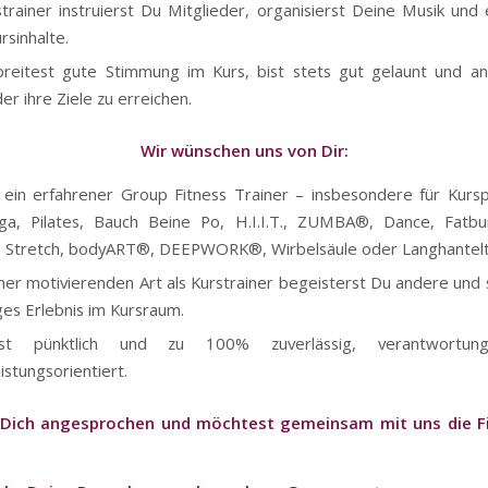
strainer instruierst Du Mitglieder, organisierst Deine Musik und 
rsinhalte.
reitest gute Stimmung im Kurs, bist stets gut gelaunt und an
er ihre Ziele zu erreichen.
Wir wünschen uns von Dir:
 ein erfahrener Group Fitness Trainer – insbesondere für Ku
ga, Pilates, Bauch Beine Po, H.I.I.T., ZUMBA®, Dance, Fatb
Stretch, bodyART®, DEEPWORK®, Wirbelsäule oder Langhanteltr
ner motivierenden Art als Kurstrainer begeisterst Du andere und s
ges Erlebnis im Kursraum.
st pünktlich und zu 100% zuverlässig, verantwortung
istungsorientiert.
 Dich angesprochen und möchtest gemeinsam mit uns die F