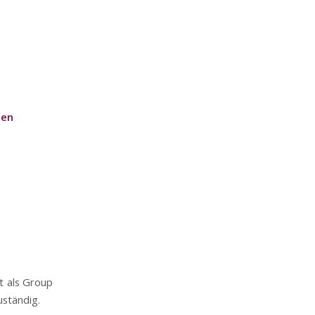
gen
t als Group
uständig.