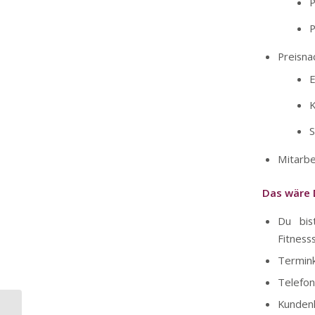
P
P
Preisna
E
K
S
Mitarbe
Das wäre 
Du bis
Fitness
Termink
Telefo
Kunden