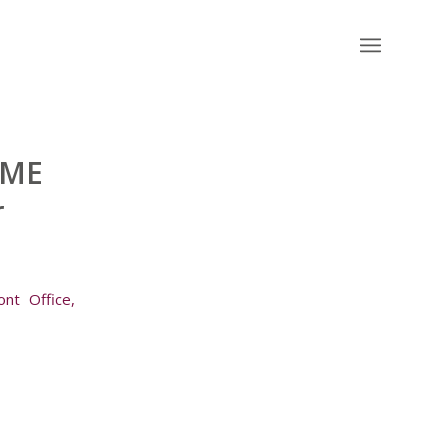
IME
r
ont Office