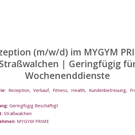
zeption (m/w/d) im MYGYM PR
Straßwalchen | Geringfügig fü
Wochenenddienste
rie:
Rezeption
Verkauf
Fitness
Health
Kundenbetreuung
Fr
ung:
Geringfügig Beschäftigt
t:
Straßwalchen
nehmen:
MYGYM PRIME