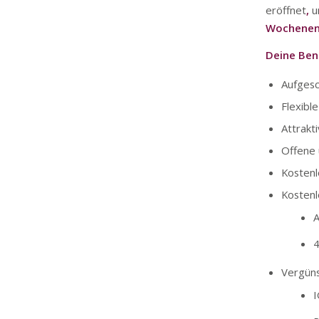
eröffnet
,
u
Wochenen
Deine Bene
Aufges
Flexible
Attrakt
Offene 
Kostenl
Kostenl
A
Vergüns
I