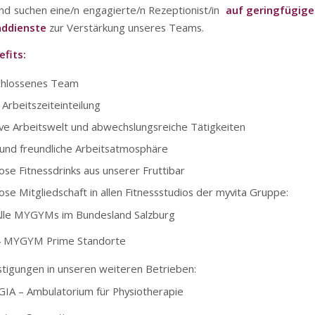
nd suchen eine/n engagierte/n Rezeptionist/in
auf geringfügiger
ddienste
zur Verstärkung unseres Teams.
fits:
chlossenes Team
 Arbeitszeiteinteilung
ive Arbeitswelt und abwechslungsreiche Tätigkeiten
und freundliche Arbeitsatmosphäre
ose Fitnessdrinks aus unserer Fruttibar
ose Mitgliedschaft in allen Fitnessstudios der myvita Gruppe:
lle MYGYMs im Bundesland Salzburg
4 MYGYM Prime Standorte
tigungen in unseren weiteren Betrieben:
GIA – Ambulatorium für Physiotherapie