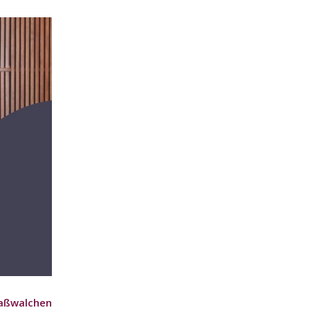
aßwalchen