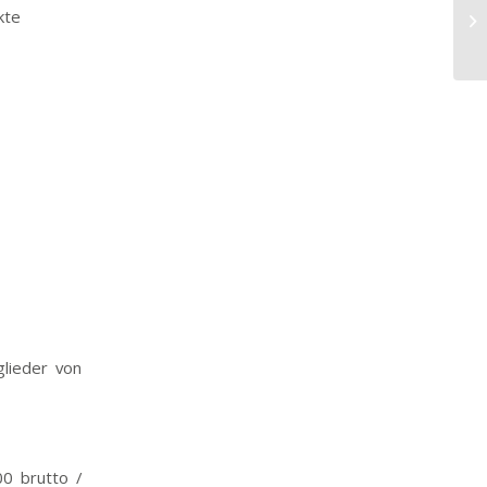
Mi
kte
Te
lieder von
00 brutto /