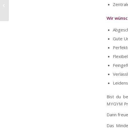
Mitarbeiter (m/w/d) MYGYM ZIB |
Zentral
Teilzeit 20 Stunden
Wir wünsc
Abgesch
Gute U
Perfekt
Flexibel
Feinge
Verläss
Leidens
Bist du b
MYGYM Prim
Dann freue
Das Mindes